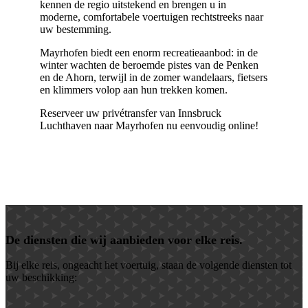
kennen de regio uitstekend en brengen u in
moderne, comfortabele voertuigen rechtstreeks naar
uw bestemming.
Mayrhofen biedt een enorm recreatieaanbod: in de
winter wachten de beroemde pistes van de Penken
en de Ahorn, terwijl in de zomer wandelaars, fietsers
en klimmers volop aan hun trekken komen.
Reserveer uw privétransfer van Innsbruck
L
uchthaven
naar Mayrhofen nu eenvoudig online!
De diensten die wij aanbieden voor elke reis.
Bij elke reis, ongeacht het voertuig, staan ​​de volgende diensten tot
uw beschikking: