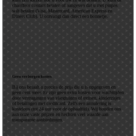
chauffeur contant betalen of aangeven dat u met pinpas
wilt betalen (Visa, Mastercard, American Express en
Diners Club). U ontvangt dan direct een bonnetje.
Geen verborgen kosten
Bij ons betaalt u precies de prijs die u is opgegeven en
geen cent meer. Er zijn geen extra kosten voor wachttijden
door vertragingen van vliegtuigen of treinen, kinderzitjes
of betalingen met creditcard. Zelfs een annulering is
kosteloos (tot 24 uur voor de ophaaltijd). Wij houden ons
aan onze vaste prijzen en hechten veel waarde aan
transparante aanbiedingen.