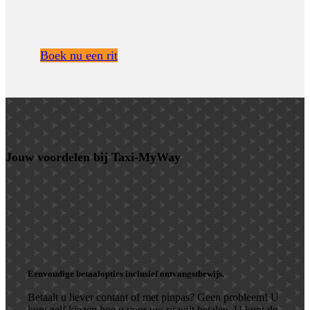
Boek nu een rit
Jouw voordelen bij Taxi-MyWay
Eenvoudige betaalopties inclusief ontvangstbewijs.
Betaalt u liever contant of met pinpas? Geen probleem! U
kunt zelf kiezen hoe u voor uw rit wilt betalen. U kunt de