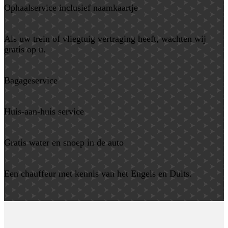
Ophaalservice inclusief naamkaartje
Als uw trein of vliegtuig vertraging heeft, wachten wij
gratis op u.
Bagageservice
Huis-aan-huis service
Gratis water en snoep in de auto
Een chauffeur met kennis van het Engels en Duits.