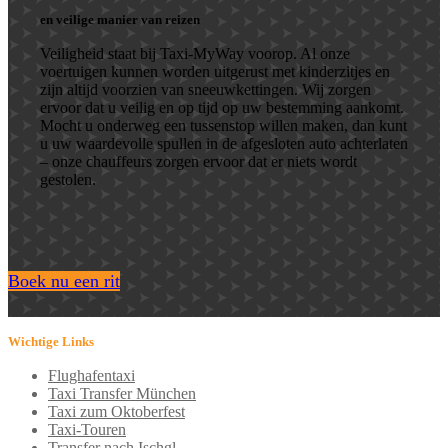
en veilige manier van reizen
Veiligheid staat bij Taxi-MyWay voorop. Al onze
voertuigen kunnen worden uitgerust met kinderzitjes en
zijn altijd voorzien van sneeuwkettingen. Wij zorgen
ervoor dat u veilig en op tijd op uw bestemming aankomt.
Mocht u onderweg een tussenstop willen maken, dan kunt
u uw waardevolle spullen in de afgesloten auto achterlaten
– onze chauffeurs zorgen ervoor dat er niets wordt
gestolen.
Boek nu een rit
Wichtige Links
Flughafentaxi
Taxi Transfer München
Taxi zum Oktoberfest
Taxi-Touren
Transfer nach Ischgl