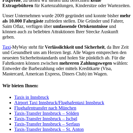
Fixpreise
, zu denen wir stehen und berechnen
keine
Extragebühren
für Kartenzahlungen, Kindersitze oder Wartezeiten.
Unser Unternehmen wurde 2009 gegründet und konnte bisher
mehr
als 10.000 Fahrgäste
zufrieden stellen. Die Gründer und Fahrer,
Saim Oflaz, verfügen über
umfassende Ortskenntnisse
und
können auch zu beliebten Attraktionen Ihrer Strecke Auskunft
geben.
Taxi
-MyWay steht für
Verlässlichkeit und Sicherheit
, da Ihre Zeit
und Gesundheit uns am Herzen liegt. Alle Wagen entsprechen den
neuesten Sicherheitsstandards und holen Sie pünktlich ab. Für die
Fahrtkosten können zwischen
mehreren Zahlungswegen
wählen:
Entweder die Barbezahlung oder mittels Kreditkarte (Visa,
Mastercard, American Express, Diners Club) im Wagen.
Wir bieten Ihnen:
Taxis in Innsbruck
Airport Taxi Innsbruck/Flughafentaxi Innsbruck
Flughafentransfer nach München
Taxis-Transfer Innsbruck – Sölden
Taxis-Transfer Innsbruck – Ischgl
Taxis-Transfer Innsbruck – Serfaus
Taxis-Transfer Innsbruck – St. Anton